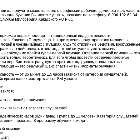
пов вы получите свидетельство о профессии рабочего, должности служащего.
ном обучении Вы можете узнать, позвонив по телефону: 8-906-192-63-34 -
 Службы Милосердия Хакасского РО РКК.
 приемам первой помощи — традиционный вид деятельности
еста и Красного Полумесяца. На протяжении полутора веков миллионы
 людей в чрезвычайных ситуациях, будь то стихийные бедствия, вооруженны
равильно действовать в нестандартной ситуации, уметь помочь
нь, необходимо пройти курсы первой помощи. Оказание первой помощи — это
воить только теоретически. Для того чтобы провести сердечно-легочную
или перебинтовать рану, нужна практика под руководством опытных
 помощи — это реальный шанс спасти жизнь. Форматы обучения:
ьность — от 25 минут до 1,5 часов (зависит от категории слушателей).
 Во время наших мастер-классов ВЫ узнаете:
щи;
давился;
чно-легочной реанимации.
сах, зависит от возраста слушателей.
адемических часов (один день). Группа до 12 человек. Категория слушателей
времени - практика. В программу обучения входит:
вой помощи;
щи;
ышит;