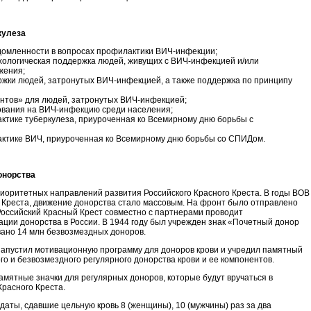
кулеза
омленности в вопросах профилактики ВИЧ-инфекции;
хологическая поддержка людей, живущих с ВИЧ-инфекцией и/или
ужения;
ржки людей, затронутых ВИЧ-инфекцией, а также поддержка по принципу
нтов» для людей, затронутых ВИЧ-инфекцией;
вания на ВИЧ-инфекцию среди населения;
ктике туберкулеза, приуроченная ко Всемирному дню борьбы с
актике ВИЧ, приуроченная ко Всемирному дню борьбы со СПИДом.
онорства
риоритетных направлений развития Российского Красного Креста. В годы ВОВ
о Креста, движение донорства стало массовым. На фронт было отправлено
 Российский Красный Крест совместно с партнерами проводит
ации донорства в России. В 1944 году был учрежден знак «Почетный донор
вано 14 млн безвозмездных доноров.
 запустил мотивационную программу для доноров крови и учредил памятный
го и безвозмездного регулярного донорства крови и ее компонентов.
мятные значки для регулярных доноров, которые будут вручаться в
Красного Креста.
аты, сдавшие цельную кровь 8 (женщины), 10 (мужчины) раз за два