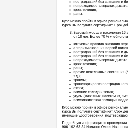
пострадавший без сознания и бе
непроходимость верхних дыхате
кровотечения;
раны.
Курс можно пройти в офисе региональн
курса Вы получите сертификат. Срок дей
Базовый курс для населения 16 а
от 18 лет. Более 70 % учебного 
ключевые правила оказания пер
алгоритм оказания первой помо
пострадавший без сознания и д
пострадавший без сознания и бе
непроходимость верхних дыхате
кровотечения;
раны;
прочие неотложные состояния (бо
т.д.);
травмы;
транспортировка пострадавшего
ожоги;
влияние холода и тепла;
укусы (животных, насекомых, зме
психологическая помощь и подде
Курс можно пройти в офисе региональн
курса Вы получите сертификат. Срок дей
имеющие удостоверения, подтверждаю
Подробную информацию о проведении ма
906-192-63-34 Индинок Олеся Ивановна