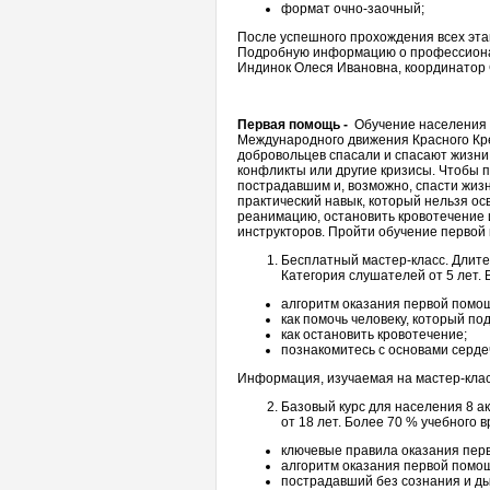
формат очно-заочный;
После успешного прохождения всех эта
Подробную информацию о профессиональ
Индинок Олеся Ивановна, координатор
Первая помощь -
Обучение населения
Международного движения Красного Кр
добровольцев спасали и спасают жизни
конфликты или другие кризисы. Чтобы п
пострадавшим и, возможно, спасти жиз
практический навык, который нельзя ос
реанимацию, остановить кровотечение 
инструкторов. Пройти обучение первой
Бесплатный мастер-класс. Длител
Категория слушателей от 5 лет.
алгоритм оказания первой помо
как помочь человеку, который по
как остановить кровотечение;
познакомитесь с основами серде
Информация, изучаемая на мастер-клас
Базовый курс для населения 8 ак
от 18 лет. Более 70 % учебного 
ключевые правила оказания пер
алгоритм оказания первой помо
пострадавший без сознания и д