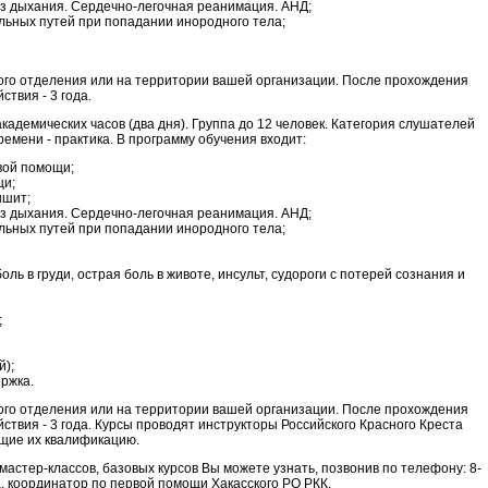
з дыхания. Сердечно-легочная реанимация. АНД;
льных путей при попадании инородного тела;
ого отделения или на территории вашей организации. После прохождения
ствия - 3 года.
кадемических часов (два дня). Группа до 12 человек. Категория слушателей
времени - практика. В программу обучения входит:
вой помощи;
щи;
ышит;
з дыхания. Сердечно-легочная реанимация. АНД;
льных путей при попадании инородного тела;
ль в груди, острая боль в животе, инсульт, судороги с потерей сознания и
;
й);
ржка.
ого отделения или на территории вашей организации. После прохождения
ствия - 3 года. Курсы проводят инструкторы Российского Красного Креста
щие их квалификацию.
стер-классов, базовых курсов Вы можете узнать, позвонив по телефону: 8-
, координатор по первой помощи Хакасского РО РКК.