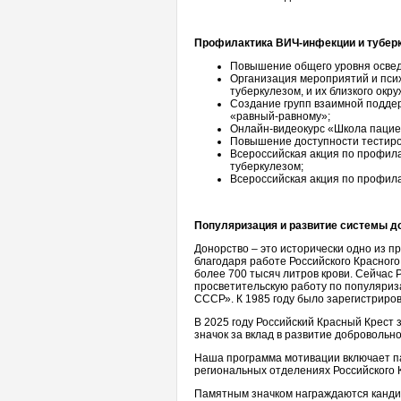
Профилактика ВИЧ-инфекции и тубер
Повышение общего уровня освед
Организация мероприятий и пси
туберкулезом, и их близкого окр
Создание групп взаимной подде
«равный-равному»;
Онлайн-видеокурс «Школа пацие
Повышение доступности тестиро
Всероссийская акция по профила
туберкулезом;
Всероссийская акция по профил
Популяризация и развитие системы д
Донорство – это исторически одно из п
благодаря работе Российского Красног
более 700 тысяч литров крови. Сейчас
просветительскую работу по популяриз
СССР». К 1985 году было зарегистриро
В 2025 году Российский Красный Крест
значок за вклад в развитие добровольно
Наша программа мотивации включает па
региональных отделениях Российского 
Памятным значком награждаются кандид