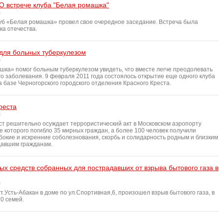
 О встрече клуба "Белая ромашка"
луб «Белая ромашка» провел свое очередное заседание. Встреча была
а отечества.
 для больных туберкулезом
шка» помог больным туберкулезом увидеть, что вместе легче преодолевать
го заболевания. 9 февраля 2011 года состоялось открытие еще одного клуба
 базе Черногорского городского отделения Красного Креста.
реста
ст решительно осуждает террористический акт в Московском аэропорту
е которого погибло 35 мирных граждан, а более 100 человек получили
бокие и искренние соболезнования, скорбь и солидарность родным и близким
давшим гражданам.
х средств собранных для пострадавших от взрыва бытового газа в
гт.Усть-Абакан в доме по ул.Спортивная,6, произошел взрыв бытового газа, в
0 семей.