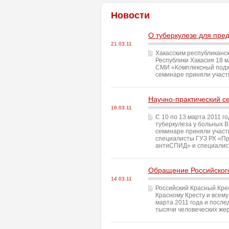
Новости
О туберкулезе для пре
21.03.11
Хакасским республиканс
Республики Хакасия 18 
СМИ «Комплексный подхо
семинаре приняли участ
Научно-практический се
16.03.11
С 10 по 13 марта 2011 г
туберкулеза у больных 
семинаре приняли участи
специалисты ГУЗ РХ «Пр
антиСПИД» и специалист
Обращение Российского
14.03.11
Российский Красный Кре
Красному Кресту и всем
марта 2011 года и посл
тысячи человеческих же