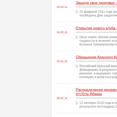
Защити свое здоровье.
22.02.11
22 февраля 2011 года к
посвящена Дню защитник
Открытие нового клуба
10.02.11
Опыт клуба «Белая рома
трудности в лечении это
больных туберкулезом на
Обращение Красного К
25.01.11
Российский Красный Кре
Домодедово, в результат
ранения, и выражает глу
погибших и всем постра
Распределение денежны
пгт.Усть-Абакан
20.01.11
12 октября 2010 года в п
результате пострадало 2