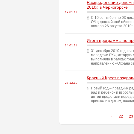
Распределение денежны
2010г. в Черногорске
17.01.11
С 10 сентября по 03 дек
Общероссийской обществ
пожара 26 августа 2010г.
Итоги программы по п
14.01.11
31 декабря 2010 года з
молодежи РХ», которую Х
выполняло в рамках гран
направлению «Охрана зд
Красный Крест поздрав
28.12.10
Новый год – праздник ра
рад и ребенок и взросл
детей предстали перед в
приехали к детям, нахо
«
22
23