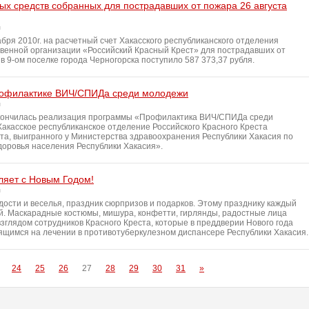
х средств собранных для пострадавших от пожара 26 августа
абря 2010г. на расчетный счет Хакасского республиканского отделения
енной организации «Российский Красный Крест» для пострадавших от
 в 9-ом поселке города Черногорска поступило 587 373,37 рубля.
рофилактике ВИЧ/СПИДа среди молодежи
акончилась реализация программы «Профилактика ВИЧ/СПИДа среди
акасское республиканское отделение Российского Красного Креста
та, выигранного у Министерства здравоохранения Республики Хакасия по
оровья населения Республики Хакасия».
ляет с Новым Годом!
дости и веселья, праздник сюрпризов и подарков. Этому празднику каждый
ый. Маскарадные костюмы, мишура, конфетти, гирлянды, радостные лица
зглядом сотрудников Красного Креста, которые в преддверии Нового года
дящимся на лечении в противотуберкулезном диспансере Республики Хакасия.
24
25
26
27
28
29
30
31
»