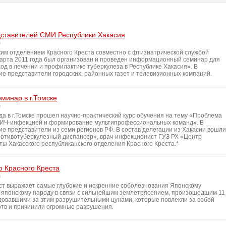
дставителей СМИ Республики Хакасия
ким отделением Красного Креста совместно с фтизиатрической службой
марта 2011 года был организован и проведен информационный семинар для
д в лечении и профилактике туберкулеза в Республике Хакасия». В
ие представители городских, районных газет и телевизионных компаний.
минар в г.Томске
ода в г.Томске прошел научно-практический курс обучения на тему «Проблема
ВИЧ-инфекцией и формирование мультипрофессиональных команд». В
е представители из семи регионов РФ. В состав делегации из Хакасии вошли
отивотуберкулезный диспансер», врач-инфекционист ГУЗ РХ «Центр
ы Хакасского республиканского отделения Красного Креста.*
 Красного Креста
ст выражает самые глубокие и искренние соболезнования Японскому
у японскому народу в связи с сильнейшим землетрясением, произошедшим 11
едовавшими за этим разрушительными цунами, которые повлекли за собой
ртв и причинили огромные разрушения.